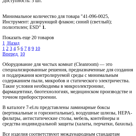
Доступность:
5 шт.
Минимальное количество для товара "41-096-0025,
Инструмент: дозирующий флакон; синий (светлый);
полиэтилен; ESD"
1
.
Показать еще 20 товаров
1
Назад
1
2
3
4
5
6
7
8
9
10
Вперед
10
Оборудование для чистых комнат (Cleanroom) — это
специализированные решения, предназначенные для создания
и поддержания контролируемой среды с минимальным
содержанием пыли, микробов и статического электричества.
Такие условия необходимы в микроэлектронике,
фармацевтике, биотехнологиях, медицинском производстве и
точном приборостроении.
В каталоге 7-el.ru представлены ламинарные боксы
(вертикальные и горизонтальные), воздушные шлюзы, HEPA-
фильтры, антистатические столы, мебель, контейнеры и
средства индивидуальной защиты (халаты, перчатки, бахилы).
Все изделия соответствуют международным стандартам