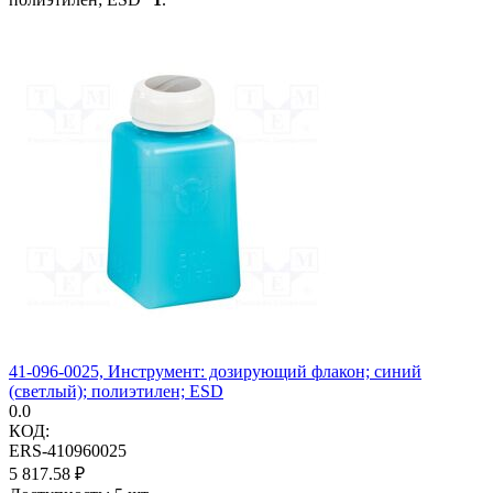
41-096-0025, Инструмент: дозирующий флакон; синий
(светлый); полиэтилен; ESD
0.0
КОД:
ERS-410960025
5 817.58
₽