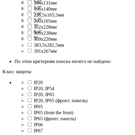
5,6"
184x131мм
5,7"
196x140мм
5.6"
220,5x165,5мм
5.7"
260x165мм
7"
302x228мм
8.4"
303x238мм
9"
309x220мм
383,5x282,5мм
391x267мм
По этим критериям поиска ничего не найдено
Класс защиты
IP20
IP20, IP54
IP20, IP65
IP20, IP65 (фронт. панель)
IP65
IP65 (from the front)
IP65 (фронт. панель)
IP66
IP67