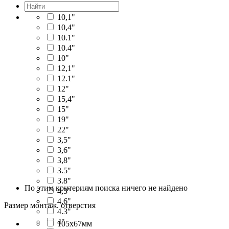
10,1"
10,4"
10.1"
10.4"
10"
12,1"
12.1"
12"
15,4"
15"
19"
22"
3,5"
3,6"
3,8"
3.5"
3.8"
По этим критериям поиска ничего не найдено
4,3"
4,6"
Размер монтаж. отверстия
4.3"
4"
105x67мм