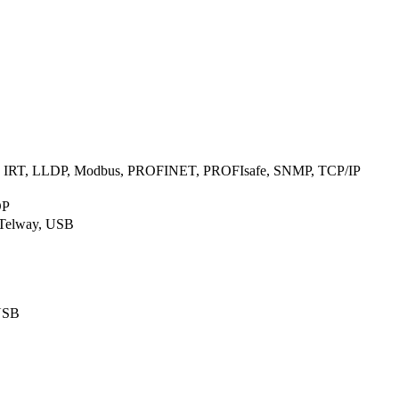
P, IRT, LLDP, Modbus, PROFINET, PROFIsafe, SNMP, TCP/IP
DP
-Telway, USB
 USB