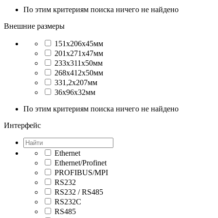
По этим критериям поиска ничего не найдено
Внешние размеры
151x206x45мм
201x271x47мм
233x311x50мм
268x412x50мм
331,2x207мм
36x96x32мм
По этим критериям поиска ничего не найдено
Интерфейс
Ethernet
Ethernet/Profinet
PROFIBUS/MPI
RS232
RS232 / RS485
RS232C
RS485