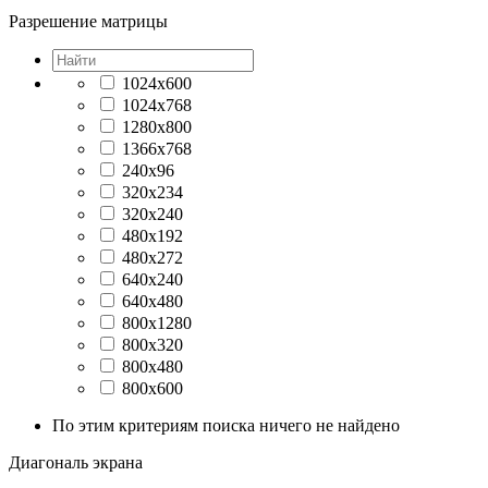
Разрешение матрицы
1024x600
1024x768
1280x800
1366x768
240x96
320x234
320x240
480x192
480x272
640x240
640x480
800x1280
800x320
800x480
800x600
По этим критериям поиска ничего не найдено
Диагональ экрана