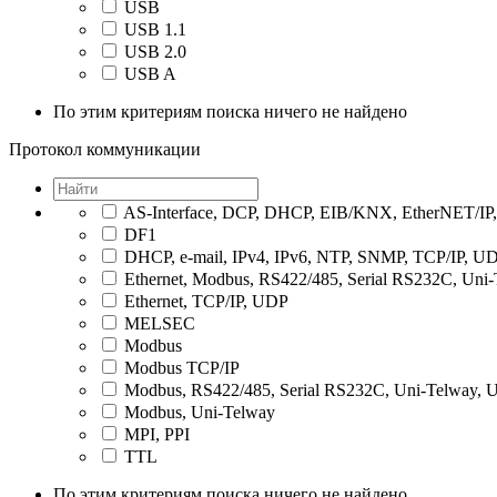
USB
USB 1.1
USB 2.0
USB A
По этим критериям поиска ничего не найдено
Протокол коммуникации
AS-Interface, DCP, DHCP, EIB/KNX, EtherNET/I
DF1
DHCP, e-mail, IPv4, IPv6, NTP, SNMP, TCP/IP, U
Ethernet, Modbus, RS422/485, Serial RS232C, Uni
Ethernet, TCP/IP, UDP
MELSEC
Modbus
Modbus TCP/IP
Modbus, RS422/485, Serial RS232C, Uni-Telway,
Modbus, Uni-Telway
MPI, PPI
TTL
По этим критериям поиска ничего не найдено