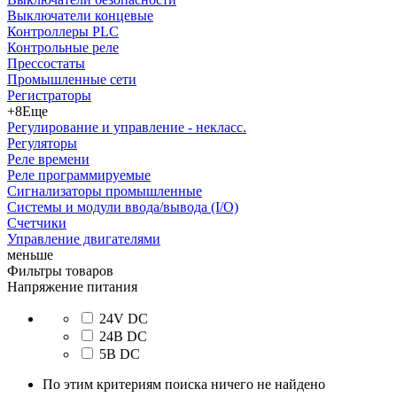
Выключатели концевые
Контроллеры PLC
Контрольные реле
Прессостаты
Промышленные сети
Регистраторы
+8
Еще
Регулирование и управление - некласс.
Регуляторы
Реле времени
Реле программируемые
Сигнализаторы промышленные
Системы и модули ввода/вывода (I/O)
Счетчики
Управление двигателями
меньше
Фильтры товаров
Напряжение питания
24V DC
24В DC
5В DC
По этим критериям поиска ничего не найдено