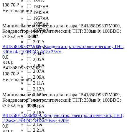
18мА
198.70
₽
1907мА
Нет в наличии
1945мА
1957мА
1985мА
Минимальное количество для товара "B41858D9337M000,
1997мА
Конденсатор: электролитический; THT; 330мкФ; 100ВDC;
1А
Ø18x25мм"
1800
.
2,01А
B41858D9337M009, Конденсатор: электролитический; THT;
2,03А
330мкФ; 100ВDC; Ø18x25мм
2,04А
0.0
2,05А
КОД:
2,06А
B41858D9337M009
2,07А
198.70
₽
2,09А
Нет в наличии
2,11А
2,12А
Минимальное количество для товара "B41858D9337M009,
2,13А
Конденсатор: электролитический; THT; 330мкФ; 100ВDC;
2,15А
Ø18x25мм"
3000
.
2,16А
2,18А
B41858E5228M009, Конденсатор: электролитический; THT;
2,19А
2,2мФ; 25ВDC; Ø18x20мм; ±20%
2,1А
0.0
2,21А
КОД: