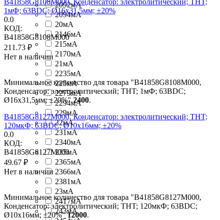
B41858G8108M000, Конденсатор: электролитический; THT;
2092мА
1мФ; 63ВDC; Ø16x31,5мм; ±20%
2094мА
0.0
20мА
КОД:
2146мА
B41858G8108M000
215мА
211.73
₽
2170мА
Нет в наличии
21мА
2235мА
Минимальное количество для товара "B41858G8108M000,
225мА
Конденсатор: электролитический; THT; 1мФ; 63ВDC;
2279мА
Ø16x31,5мм; ±20%"
2400
.
2294мА
229мА
B41858G8127M000, Конденсатор: электролитический; THT;
22мА
120мкФ; 63ВDC; Ø10x16мм; ±20%
231мА
0.0
2340мА
КОД:
B41858G8127M000
235мА
2365мА
49.67
₽
Нет в наличии
2366мА
2381мА
23мА
Минимальное количество для товара "B41858G8127M000,
2417мА
Конденсатор: электролитический; THT; 120мкФ; 63ВDC;
243мА
Ø10x16мм; ±20%"
12000
.