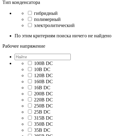
Тип конденсатора
гибридный
полимерный
электролитический
По этим критериям поиска ничего не найдено
Рабочее напряжение
100В DC
10В DC
120В DC
160В DC
16В DC
200В DC
220В DC
250В DC
25В DC
315В DC
350В DC
35В DC