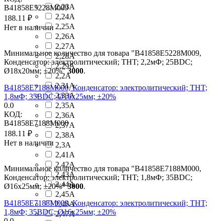
2,23А
B41858E5228M009
2,24А
188.11
₽
2,25А
Нет в наличии
2,26А
2,27А
Минимальное количество для товара "B41858E5228M009,
2,28А
Конденсатор: электролитический; THT; 2,2мФ; 25ВDC;
2,29А
Ø18x20мм; ±20%"
3000
.
2,2А
2,31А
B41858E7188M000, Конденсатор: электролитический; THT;
2,33А
1,8мФ; 35ВDC; Ø16x25мм; ±20%
0.0
2,35А
КОД:
2,36А
B41858E7188M000
2,37А
188.11
₽
2,38А
Нет в наличии
2,3А
2,41А
2,42А
Минимальное количество для товара "B41858E7188M000,
2,43А
Конденсатор: электролитический; THT; 1,8мФ; 35ВDC;
2,44А
Ø16x25мм; ±20%"
3000
.
2,45А
B41858E7188M009, Конденсатор: электролитический; THT;
2,46А
1,8мФ; 35ВDC; Ø16x25мм; ±20%
2,47А
0.0