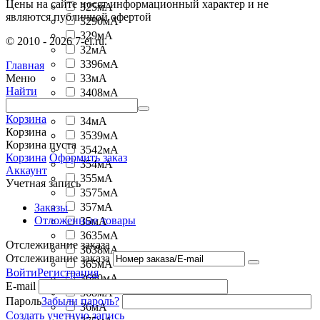
Цены на сайте носят информационный характер и не
325мА
являются публичной офертой
3290мА
329мА
© 2010 - 2026 7-el.ru.
32мА
3396мА
Главная
Меню
33мА
Найти
3408мА
3467мА
Корзина
34мА
Корзина
3539мА
Корзина пуста
3542мА
Корзина
Оформить заказ
354мА
Аккаунт
355мА
Учетная запись
3575мА
357мА
Заказы
Отложенные товары
35мА
3635мА
Отслеживание заказа
3638мА
Отслеживание заказа
365мА
Войти
Регистрация
3680мА
E-mail
368мА
Пароль
Забыли пароль?
36мА
Создать учетную запись