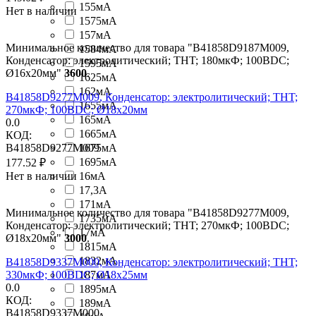
155мА
Нет в наличии
1575мА
157мА
Минимальное количество для товара "B41858D9187M009,
1584мА
Конденсатор: электролитический; THT; 180мкФ; 100ВDC;
1595мА
Ø16x20мм"
3600
.
1625мА
162мА
B41858D9277M009, Конденсатор: электролитический; THT;
1655мА
270мкФ; 100ВDC; Ø18x20мм
165мА
0.0
1665мА
КОД:
B41858D9277M009
1675мА
1695мА
177.52
₽
Нет в наличии
16мА
17,3А
171мА
Минимальное количество для товара "B41858D9277M009,
1735мА
Конденсатор: электролитический; THT; 270мкФ; 100ВDC;
17мА
Ø18x20мм"
3000
.
1815мА
1832мА
B41858D9337M000, Конденсатор: электролитический; THT;
330мкФ; 100ВDC; Ø18x25мм
187мА
0.0
1895мА
КОД:
189мА
B41858D9337M000