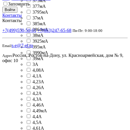
375мА
Запомнить
377мА
Войти
3795мА
Контакты
37мА
Контакты
385мА
3864мА
+7(499)550-50-61
+7(863)247-65-68
Пн-Пт: 9:00-18:00
38мА
3925мА
s-e@7-el.ru
Email
395мА
3990мА
Россия, Ростов-на-Дону, ул. Красноармейская, дом № 9,
Адрес
39мА
офис 10
3А
4,08А
4,1А
4,23А
4,26А
4,2А
4,3А
4,46А
4,49мА
4,4А
4,5А
4,61А