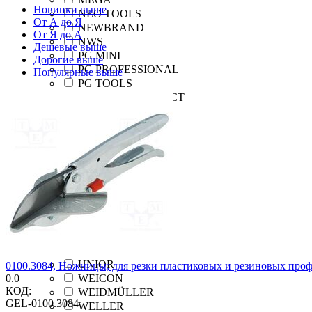
Новинки выше
NEO TOOLS
От А до Я
NEWBRAND
От Я до А
NWS
Дешевые выше
PG MINI
Дорогие выше
PG PROFESSIONAL
Популярные выше
PG TOOLS
PHOENIX CONTACT
PIERGIACOMI
PROLINE
QOLTEC
RENNSTEIG
RÜTTGERS
SOLID TOOLS
STAHLWILLE
STANLEY
SWANN-MORTON
TAJIMA
TE Connectivity
UNIOR
0100.3084, Ножницы; для резки пластиковых и резиновых про
0.0
WEICON
КОД:
WEIDMÜLLER
GEL-0100.3084
WELLER