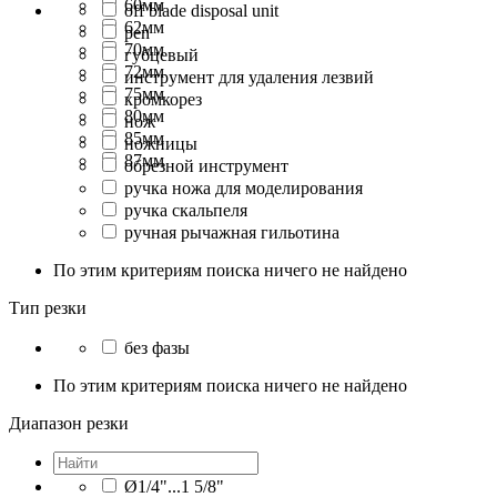
60мм
off blade disposal unit
62мм
pen
70мм
губцевый
72мм
инструмент для удаления лезвий
75мм
кромкорез
80мм
нож
85мм
ножницы
87мм
обрезной инструмент
ручка ножа для моделирования
ручка скальпеля
ручная рычажная гильотина
По этим критериям поиска ничего не найдено
Тип резки
без фазы
По этим критериям поиска ничего не найдено
Диапазон резки
Ø1/4"...1 5/8"