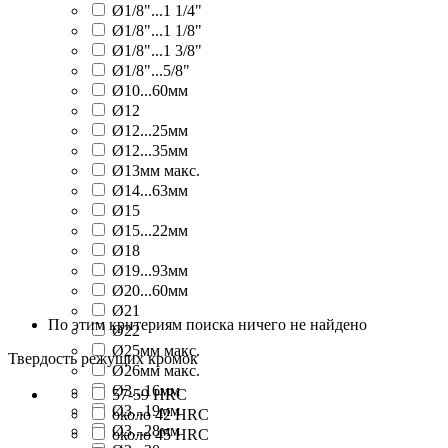
Ø1/8"...1 1/4"
Ø1/8"...1 1/8"
Ø1/8"...1 3/8"
Ø1/8"...5/8"
Ø10...60мм
Ø12
Ø12...25мм
Ø12...35мм
Ø13мм макс.
Ø14...63мм
Ø15
Ø15...22мм
Ø18
Ø19...93мм
Ø20...60мм
Ø21
По этим критериям поиска ничего не найдено
Ø22
Ø25мм макс.
Твердость режущих кромок
Ø26мм макс.
Ø3...16мм
57-59 HRC
Ø3...19мм
около 42 HRC
Ø3...28мм
около 45 HRC