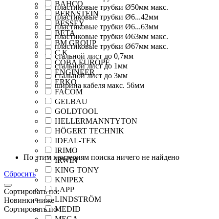
BAHCO
пластиковые трубки Ø50мм макс.
BERNSTEIN
пластиковые трубки Ø6...42мм
BESSEY
пластиковые трубки Ø6...63мм
BETA
пластиковые трубки Ø63мм макс.
BM GROUP
пластиковые трубки Ø67мм макс.
C.K
стальной лист до 0,7мм
COBA EUROPE
стальной лист до 1мм
ENGINEER
стальной лист до 3мм
ERKO
ширина кабеля макс. 56мм
FACOM
GELBAU
GOLDTOOL
HELLERMANNTYTON
HÖGERT TECHNIK
IDEAL-TEK
IRIMO
По этим критериям поиска ничего не найдено
IRWIN
KING TONY
Сбросить
KNIPEX
LAPP
Сортировать по:
LINDSTRÖM
Новинки ниже
Сортировать по
MEDID
MEGA