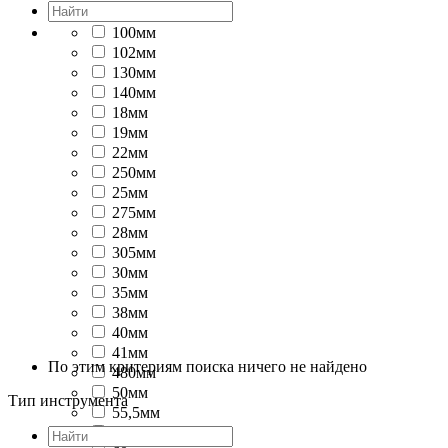
100мм
102мм
130мм
140мм
18мм
19мм
22мм
250мм
25мм
275мм
28мм
305мм
30мм
35мм
38мм
40мм
41мм
По этим критериям поиска ничего не найдено
480мм
50мм
Тип инструмента
55,5мм
56мм