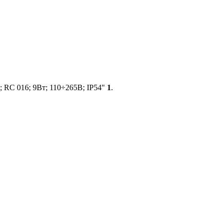
; RC 016; 9Вт; 110÷265В; IP54"
1
.