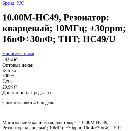
Бренд:
YIC
10.00M-HC49, Резонатор:
кварцевый; 10МГц; ±30ppm;
16пФ÷30пФ; THT; HC49/U
Написать отзыв
29.94
₽
Оптовые цены:
Кол-во
3000+
Цена
29.94
₽
Доступность:
Предзаказ
Срок поставки 4-6 недель
Минимальное количество для товара "10.00M-HC49,
Резонатор: кварцевый; 10МГц; ±30ppm; 16пФ÷30пФ; THT;