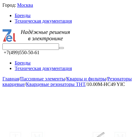
Город:
Москва
Бренды
Техническая документация
+7(499)550-50-61
Бренды
Техническая документация
Главная
/
Пассивные элементы
/
Кварцы и фильтры
/
Резонаторы
кварцевые
/
Кварцевые резонаторы THT
/
10.00M-HC49 YIC