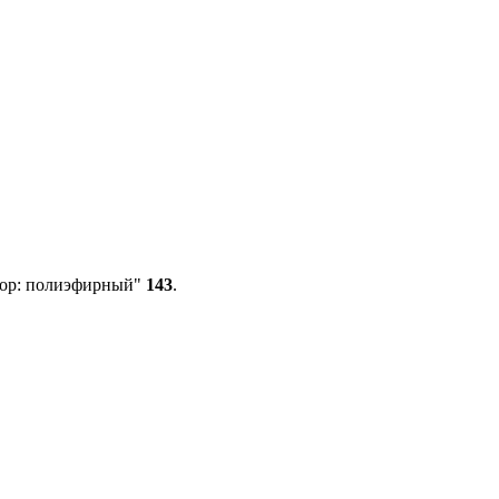
тор: полиэфирный"
143
.