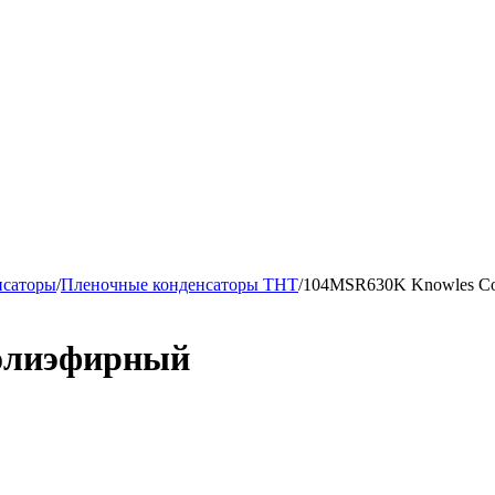
нсаторы
/
Пленочные конденсаторы ТНТ
/
104MSR630K Knowles Cor
полиэфирный