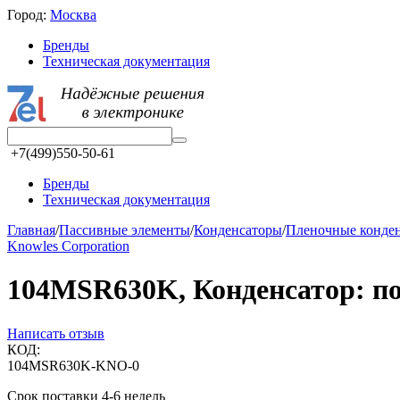
Город:
Москва
Бренды
Техническая документация
+7(499)550-50-61
Бренды
Техническая документация
Главная
/
Пассивные элементы
/
Конденсаторы
/
Пленочные конде
Knowles Corporation
104MSR630K, Конденсатор: 
Написать отзыв
КОД:
104MSR630K-KNO-0
Срок поставки 4-6 недель