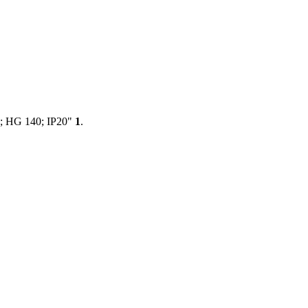
; HG 140; IP20"
1
.