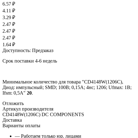
6.57
₽
4.11
₽
3.29
₽
2.47
₽
2.47
₽
2.47
₽
1.64
₽
Доступность:
Предзаказ
Срок поставки 4-6 недель
Минимальное количество для товара "CD4148W(1206C),
Диод: импульсный; SMD; 100В; 0,15А; 4нс; 1206; Ufmax: 1В;
Ifsm: 0,5А"
20
.
Отложить
Артикул производителя
CD4148W(1206C) DC COMPONENTS
Доставка
Варианты оплаты
— Работаем только юр. лицами