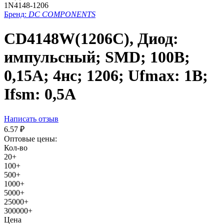
1N4148-1206
Бренд:
DC COMPONENTS
CD4148W(1206C), Диод:
импульсный; SMD; 100В;
0,15А; 4нс; 1206; Ufmax: 1В;
Ifsm: 0,5А
Написать отзыв
6.57
₽
Оптовые цены:
Кол-во
20+
100+
500+
1000+
5000+
25000+
300000+
Цена