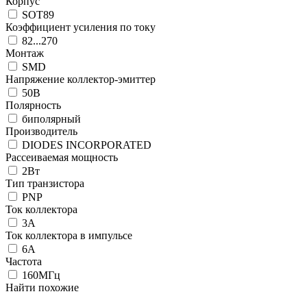
Корпус
SOT89
Коэффициент усиления по току
82...270
Монтаж
SMD
Напряжение коллектор-эмиттер
50В
Полярность
биполярный
Производитель
DIODES INCORPORATED
Рассеиваемая мощность
2Вт
Тип транзистора
PNP
Ток коллектора
3А
Ток коллектора в импульсе
6А
Частота
160МГц
Найти похожие