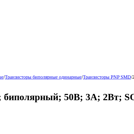
ые
/
Транзисторы биполярные одинарные
/
Транзисторы PNP SMD
/
; биполярный; 50В; 3А; 2Вт; 