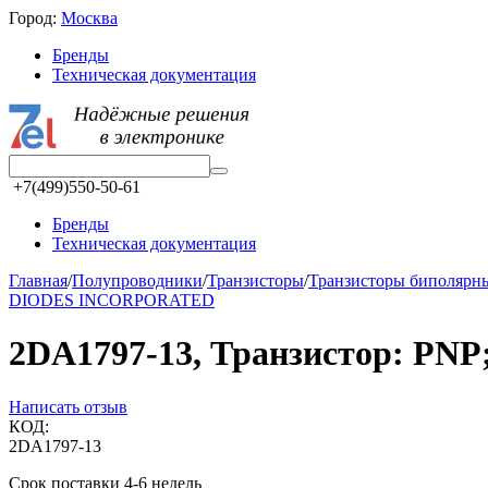
Город:
Москва
Бренды
Техническая документация
+7(499)550-50-61
Бренды
Техническая документация
Главная
/
Полупроводники
/
Транзисторы
/
Транзисторы биполярн
DIODES INCORPORATED
2DA1797-13, Транзистор: PNP
Написать отзыв
КОД:
2DA1797-13
Срок поставки 4-6 недель