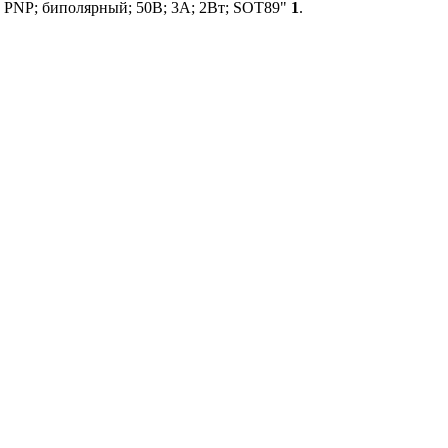
: PNP; биполярный; 50В; 3А; 2Вт; SOT89"
1
.