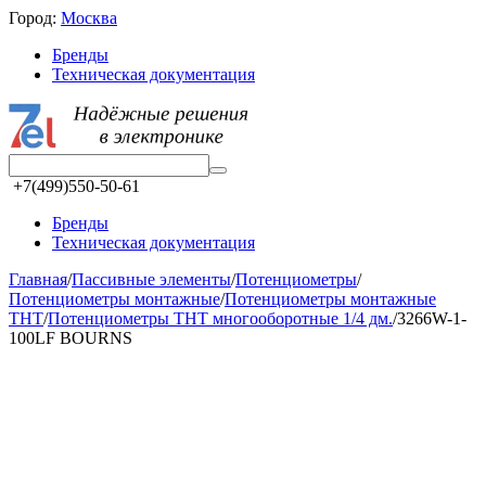
Город:
Москва
Бренды
Техническая документация
+7(499)550-50-61
Бренды
Техническая документация
Главная
/
Пассивные элементы
/
Потенциометры
/
Потенциометры монтажные
/
Потенциометры монтажные
THT
/
Потенциометры THT многооборотные 1/4 дм.
/
3266W-1-
100LF BOURNS