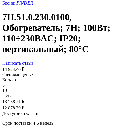
Бренд:
FINDER
7H.51.0.230.0100,
Обогреватель; 7H; 100Вт;
110÷230ВAC; IP20;
вертикальный; 80°C
Написать отзыв
14 924.40
₽
Оптовые цены:
Кол-во
5+
10+
Цена
13 538.21
₽
12 878.39
₽
Доступность:
1 шт.
Срок поставки 4-6 недель