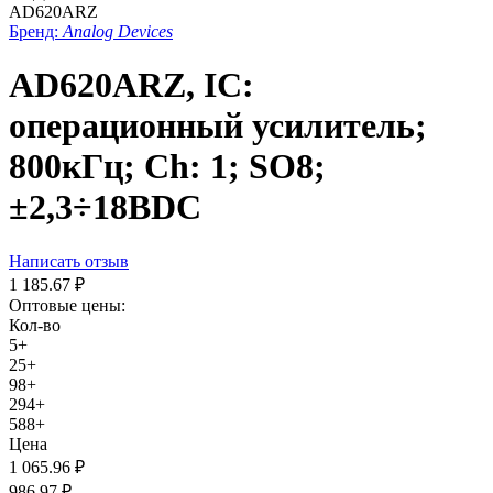
AD620ARZ
Бренд:
Analog Devices
AD620ARZ, IC:
операционный усилитель;
800кГц; Ch: 1; SO8;
±2,3÷18ВDC
Написать отзыв
1 185.67
₽
Оптовые цены:
Кол-во
5+
25+
98+
294+
588+
Цена
1 065.96
₽
986.97
₽