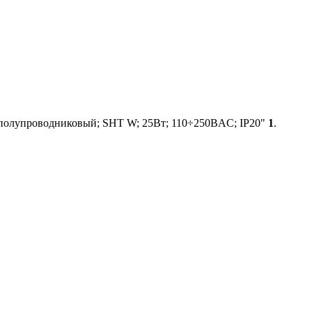
 полупроводниковый; SHT W; 25Вт; 110÷250ВAC; IP20"
1
.