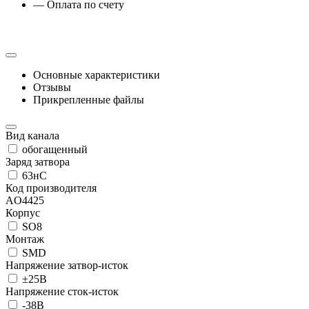
— Оплата по счету
Основные характеристики
Отзывы
Прикрепленные файлы
Вид канала
обогащенный
Заряд затвора
63нC
Код производителя
AO4425
Корпус
SO8
Монтаж
SMD
Напряжение затвор-исток
±25В
Напряжение сток-исток
-38В