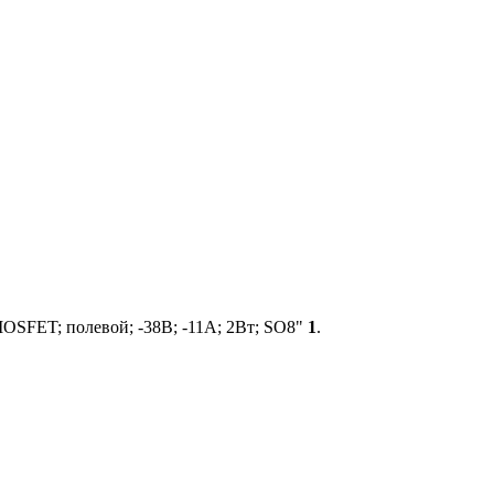
OSFET; полевой; -38В; -11А; 2Вт; SO8"
1
.