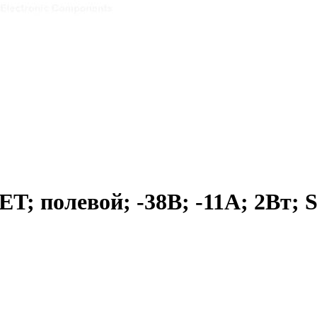
T; полевой; -38В; -11А; 2Вт; 