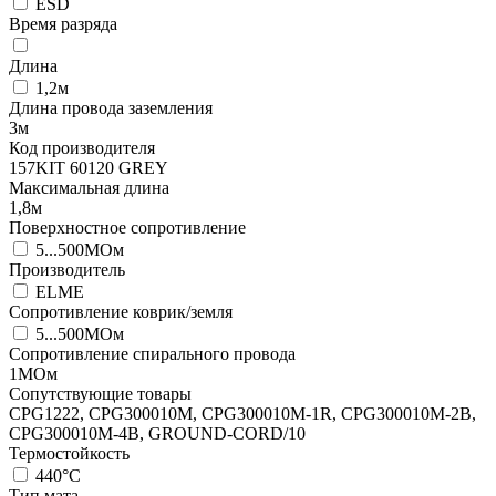
ESD
Время разряда
Длина
1,2м
Длина провода заземления
3м
Код производителя
157KIT 60120 GREY
Максимальная длина
1,8м
Поверхностное сопротивление
5...500МОм
Производитель
ELME
Сопротивление коврик/земля
5...500МОм
Сопротивление спирального провода
1МОм
Сопутствующие товары
CPG1222, CPG300010M, CPG300010M-1R, CPG300010M-2B,
CPG300010M-4B, GROUND-CORD/10
Термостойкость
440°C
Тип мата