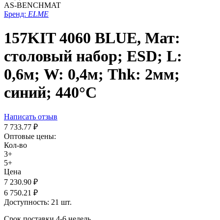
AS-BENCHMAT
Бренд:
ELME
157KIT 4060 BLUE, Мат:
столовый набор; ESD; L:
0,6м; W: 0,4м; Thk: 2мм;
синий; 440°C
Написать отзыв
7 733.77
₽
Оптовые цены:
Кол-во
3+
5+
Цена
7 230.90
₽
6 750.21
₽
Доступность:
21 шт.
Срок поставки 4-6 недель