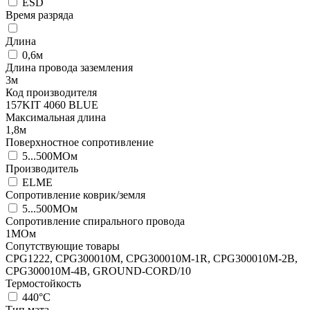
ESD
Время разряда
Длина
0,6м
Длина провода заземления
3м
Код производителя
157KIT 4060 BLUE
Максимальная длина
1,8м
Поверхностное сопротивление
5...500МОм
Производитель
ELME
Сопротивление коврик/земля
5...500МОм
Сопротивление спирального провода
1МОм
Сопутствующие товары
CPG1222, CPG300010M, CPG300010M-1R, CPG300010M-2B,
CPG300010M-4B, GROUND-CORD/10
Термостойкость
440°C
Тип мата