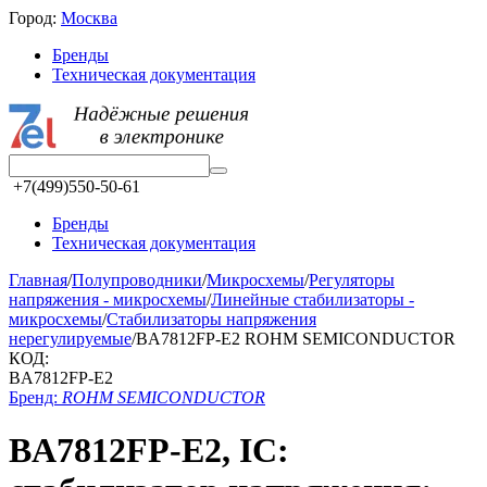
Город:
Москва
Бренды
Техническая документация
+7(499)550-50-61
Бренды
Техническая документация
Главная
/
Полупроводники
/
Микросхемы
/
Регуляторы
напряжения - микросхемы
/
Линейные стабилизаторы -
микросхемы
/
Стабилизаторы напряжения
нерегулируемые
/
BA7812FP-E2 ROHM SEMICONDUCTOR
КОД:
BA7812FP-E2
Бренд:
ROHM SEMICONDUCTOR
BA7812FP-E2, IC: