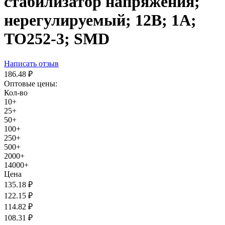
стабилизатор напряжения;
нерегулируемый; 12В; 1А;
TO252-3; SMD
Написать отзыв
186.48
₽
Оптовые цены:
Кол-во
10+
25+
50+
100+
250+
500+
2000+
14000+
Цена
135.18
₽
122.15
₽
114.82
₽
108.31
₽