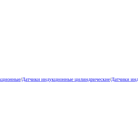
укционные
/
Датчики индукционные цилиндрические
/
Датчики ин