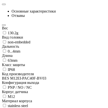
Основные характеристики
Отзывы
Вес
130.2g
Вид головки
non-embedded
Дальность
0...4mm
Длина
63mm
Класс защиты
IP68
Код производителя
BES M12EI-PAC40F-BV03
Конфигурация выхода
PNP / NO / NC
Корпус датчика
M12
Материал корпуса
stainless steel