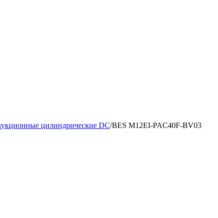
дукционные цилиндрические DC
/
BES M12EI-PAC40F-BV03