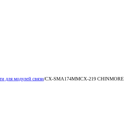
и для модулей связи
/
CX-SMA174MMCX-219 CHINMORE