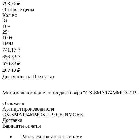
793.76
₽
Оптовые цены:
Кол-во
3+
10+
25+
100+
Цена
741.17
₽
656.53
₽
576.83
₽
497.12
₽
Доступность:
Предзаказ
Минимальное количество для товара "CX-SMA174MMCX-219,
Отложить
Артикул производителя
CX-SMA174MMCX-219 CHINMORE
Доставка
Варианты оплаты
— Работаем только юр. лицами