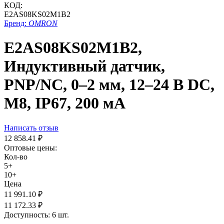
КОД:
E2AS08KS02M1B2
Бренд:
OMRON
E2AS08KS02M1B2,
Индуктивный датчик,
PNP/NC, 0–2 мм, 12–24 В DC,
М8, IP67, 200 мА
Написать отзыв
12 858.41
₽
Оптовые цены:
Кол-во
5+
10+
Цена
11 991.10
₽
11 172.33
₽
Доступность:
6 шт.