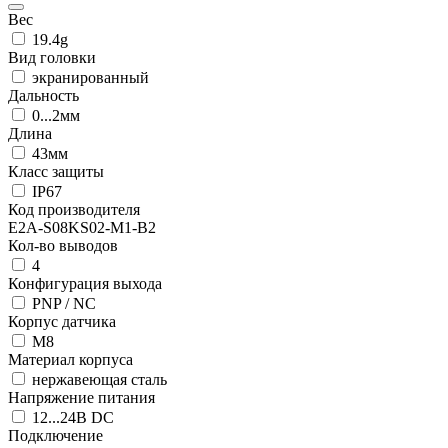
Вес
19.4g
Вид головки
экранированный
Дальность
0...2мм
Длина
43мм
Класс защиты
IP67
Код производителя
E2A-S08KS02-M1-B2
Кол-во выводов
4
Конфигурация выхода
PNP / NC
Корпус датчика
М8
Материал корпуса
нержавеющая сталь
Напряжение питания
12...24В DC
Подключение