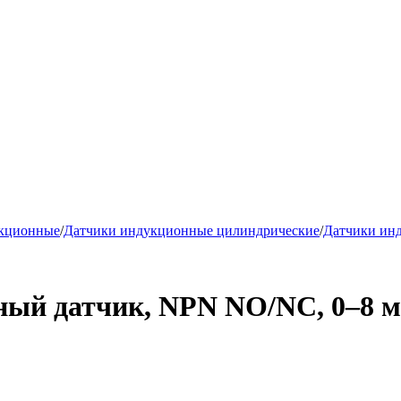
укционные
/
Датчики индукционные цилиндрические
/
Датчики ин
й датчик, NPN NO/NC, 0–8 мм