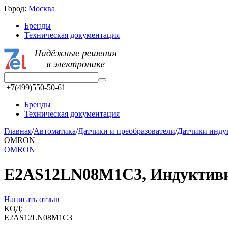
Город:
Москва
Бренды
Техническая документация
+7(499)550-50-61
Бренды
Техническая документация
Главная
/
Автоматика
/
Датчики и преобразователи
/
Датчики инд
OMRON
OMRON
E2AS12LN08M1C3, Индуктивны
Написать отзыв
КОД:
E2AS12LN08M1C3