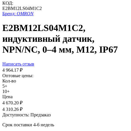
КОД:
E2BM12LS04M1C2
Бренд:
OMRON
E2BM12LS04M1C2,
индуктивный датчик,
NPN/NC, 0–4 мм, М12, IP67
Написать отзыв
4 964.17
₽
Оптовые цены:
Кол-во
5+
10+
Цена
4 670.20
₽
4 310.26
₽
Доступность:
Предзаказ
Срок поставки 4-6 недель