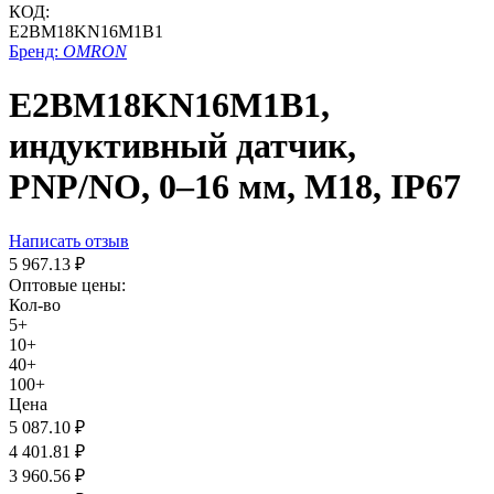
КОД:
E2BM18KN16M1B1
Бренд:
OMRON
E2BM18KN16M1B1,
индуктивный датчик,
PNP/NO, 0–16 мм, М18, IP67
Написать отзыв
5 967.13
₽
Оптовые цены:
Кол-во
5+
10+
40+
100+
Цена
5 087.10
₽
4 401.81
₽
3 960.56
₽