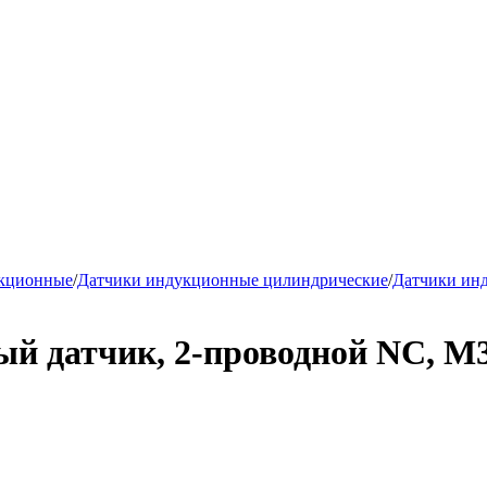
укционные
/
Датчики индукционные цилиндрические
/
Датчики ин
й датчик, 2-проводной NC, М