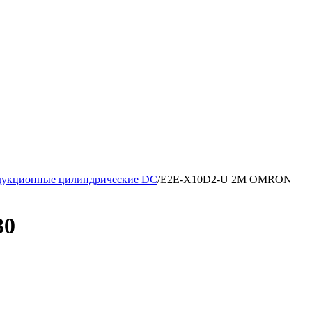
дукционные цилиндрические DC
/
E2E-X10D2-U 2M OMRON
30