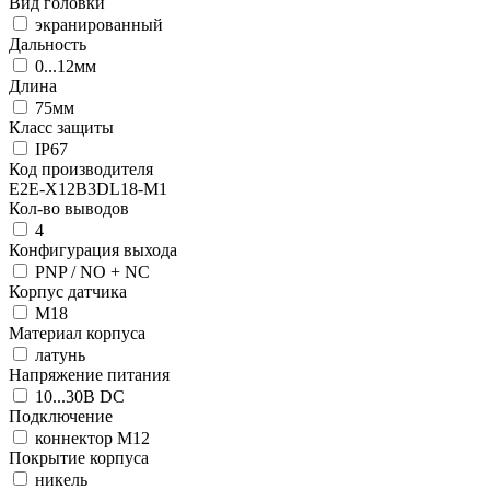
Вид головки
экранированный
Дальность
0...12мм
Длина
75мм
Класс защиты
IP67
Код производителя
E2E-X12B3DL18-M1
Кол-во выводов
4
Конфигурация выхода
PNP / NO + NC
Корпус датчика
М18
Материал корпуса
латунь
Напряжение питания
10...30В DC
Подключение
коннектор M12
Покрытие корпуса
никель