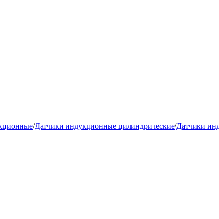
укционные
/
Датчики индукционные цилиндрические
/
Датчики ин