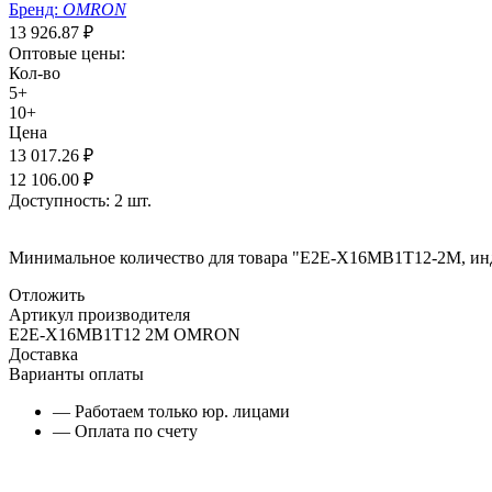
Бренд:
OMRON
13 926.87
₽
Оптовые цены:
Кол-во
5+
10+
Цена
13 017.26
₽
12 106.00
₽
Доступность:
2 шт.
Минимальное количество для товара "E2E-X16MB1T12-2M, инду
Отложить
Артикул производителя
E2E-X16MB1T12 2M OMRON
Доставка
Варианты оплаты
— Работаем только юр. лицами
— Оплата по счету