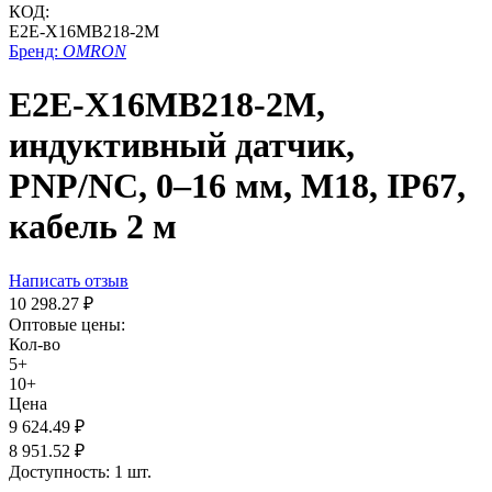
КОД:
E2E-X16MB218-2M
Бренд:
OMRON
E2E-X16MB218-2M,
индуктивный датчик,
PNP/NC, 0–16 мм, М18, IP67,
кабель 2 м
Написать отзыв
10 298.27
₽
Оптовые цены:
Кол-во
5+
10+
Цена
9 624.49
₽
8 951.52
₽
Доступность:
1 шт.