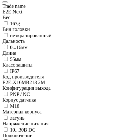
Trade name
E2E Next
Вес
163g
Вид головки
неэкранированный
Дальность
0...16мм
Длина
55мм
Класс защиты
IP67
Код производителя
E2E-X16MB218 2M
Конфигурация выхода
PNP / NC
Корпус датчика
М18
Материал корпуса
латунь
Напряжение питания
10...30В DC
Подключение