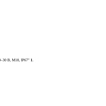
–30 В, М18, IP67"
1
.