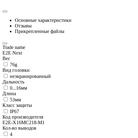
Основные характеристики
Отзывы
Прикрепленные файлы
Trade name
E2E Next
Вес
76g
Вид головки
неэкранированный
Дальность
0...16мм
Длина
53мм
Класс защиты
IP67
Код производителя
E2E-X16MC218-M1
Кол-во выводов
4