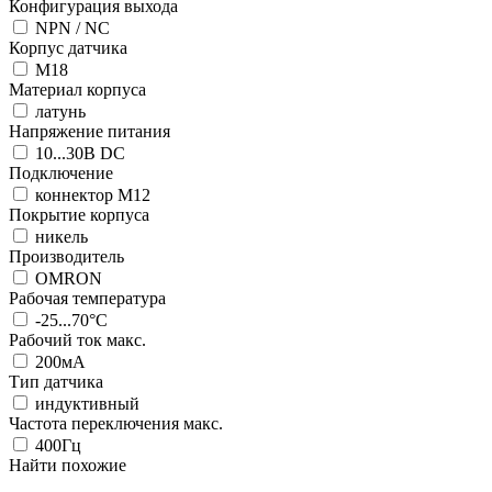
Конфигурация выхода
NPN / NC
Корпус датчика
М18
Материал корпуса
латунь
Напряжение питания
10...30В DC
Подключение
коннектор M12
Покрытие корпуса
никель
Производитель
OMRON
Рабочая температура
-25...70°C
Рабочий ток макс.
200мА
Тип датчика
индуктивный
Частота переключения макс.
400Гц
Найти похожие