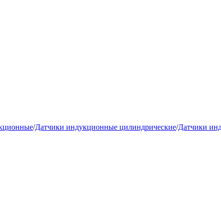
укционные
/
Датчики индукционные цилиндрические
/
Датчики ин