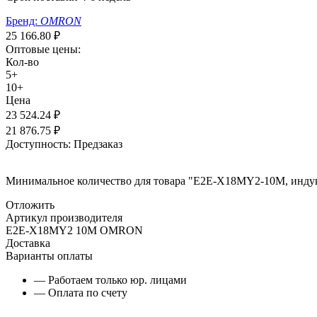
Бренд:
OMRON
25 166.80
₽
Оптовые цены:
Кол-во
5+
10+
Цена
23 524.24
₽
21 876.75
₽
Доступность:
Предзаказ
Минимальное количество для товара "E2E-X18MY2-10M, индук
Отложить
Артикул производителя
E2E-X18MY2 10M OMRON
Доставка
Варианты оплаты
— Работаем только юр. лицами
— Оплата по счету