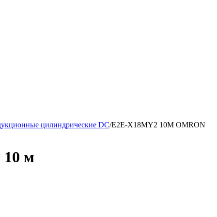
дукционные цилиндрические DC
/
E2E-X18MY2 10M OMRON
 10 м