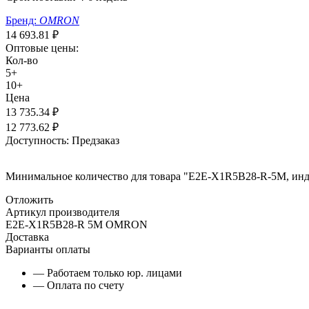
Бренд:
OMRON
14 693.81
₽
Оптовые цены:
Кол-во
5+
10+
Цена
13 735.34
₽
12 773.62
₽
Доступность:
Предзаказ
Минимальное количество для товара "E2E-X1R5B28-R-5M, инду
Отложить
Артикул производителя
E2E-X1R5B28-R 5M OMRON
Доставка
Варианты оплаты
— Работаем только юр. лицами
— Оплата по счету