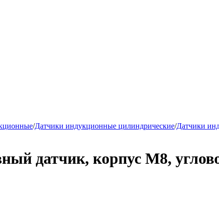
укционные
/
Датчики индукционные цилиндрические
/
Датчики ин
ый датчик, корпус М8, углово