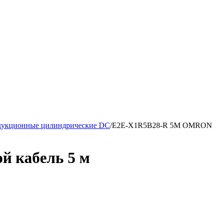
дукционные цилиндрические DC
/
E2E-X1R5B28-R 5M OMRON
й кабель 5 м