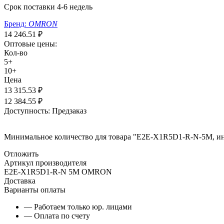
Срок поставки 4-6 недель
Бренд:
OMRON
14 246.51
₽
Оптовые цены:
Кол-во
5+
10+
Цена
13 315.53
₽
12 384.55
₽
Доступность:
Предзаказ
Минимальное количество для товара "E2E-X1R5D1-R-N-5M, инд
Отложить
Артикул производителя
E2E-X1R5D1-R-N 5M OMRON
Доставка
Варианты оплаты
— Работаем только юр. лицами
— Оплата по счету