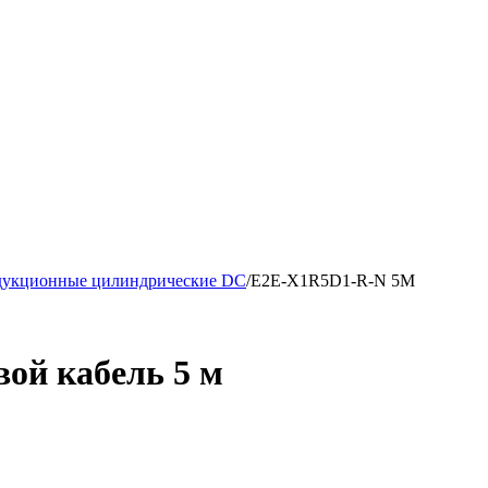
дукционные цилиндрические DC
/
E2E-X1R5D1-R-N 5M
ой кабель 5 м