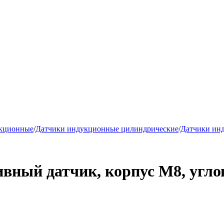
укционные
/
Датчики индукционные цилиндрические
/
Датчики ин
ный датчик, корпус М8, углов