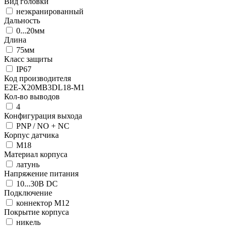
Вид головки
неэкранированный
Дальность
0...20мм
Длина
75мм
Класс защиты
IP67
Код производителя
E2E-X20MB3DL18-M1
Кол-во выводов
4
Конфигурация выхода
PNP / NO + NC
Корпус датчика
М18
Материал корпуса
латунь
Напряжение питания
10...30В DC
Подключение
коннектор M12
Покрытие корпуса
никель