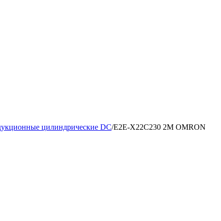
дукционные цилиндрические DC
/
E2E-X22C230 2M OMRON