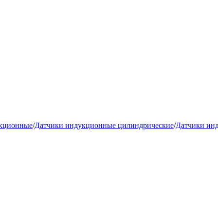
укционные
/
Датчики индукционные цилиндрические
/
Датчики ин