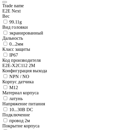
Trade name
E2E Next
Вес
99.11g
Вид головки
экранированный
Дальность
0...2мм
Класс защиты
IP67
Код производителя
E2E-X2C112 2M
Конфигурация выхода
NPN / NO
Корпус датчика
М12
Материал корпуса
латунь
Напряжение питания
10...30В DC
Подключение
провод 2м
Покрытие корпуса