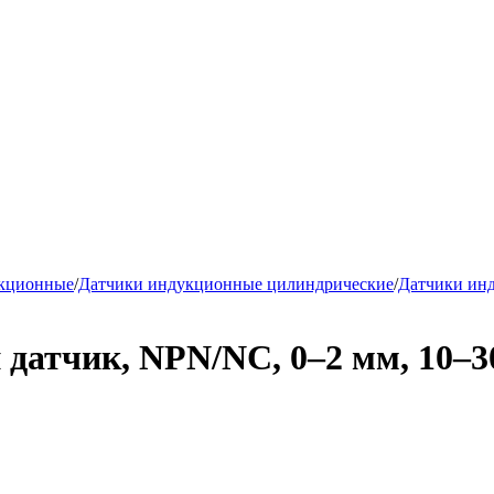
укционные
/
Датчики индукционные цилиндрические
/
Датчики ин
атчик, NPN/NC, 0–2 мм, 10–30