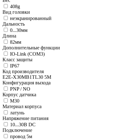
Вес
408g
Вид головки
неэкранированный
Дальность
0...30мм
Длина
82мм
Дополнительные функции
IO-Link (COM3)
Класс защиты
IP67
Код производителя
E2E-X30MB1TL30 5M
Конфигурация выхода
PNP / NO
Корпус датчика
М30
Материал корпуса
латунь
Напряжение питания
10...30В DC
Подключение
провод 5м