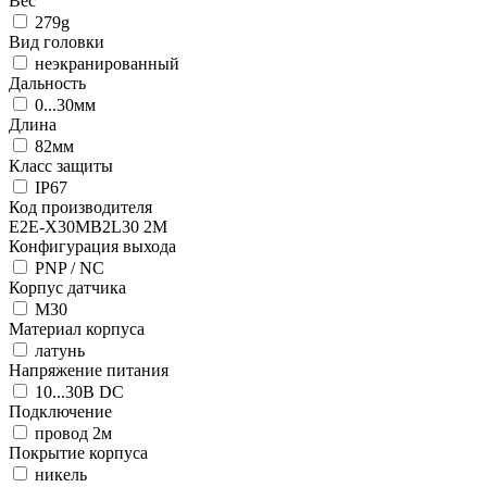
Вес
279g
Вид головки
неэкранированный
Дальность
0...30мм
Длина
82мм
Класс защиты
IP67
Код производителя
E2E-X30MB2L30 2M
Конфигурация выхода
PNP / NC
Корпус датчика
М30
Материал корпуса
латунь
Напряжение питания
10...30В DC
Подключение
провод 2м
Покрытие корпуса
никель