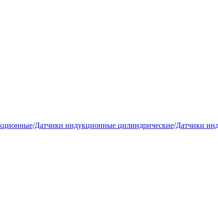
укционные
/
Датчики индукционные цилиндрические
/
Датчики ин