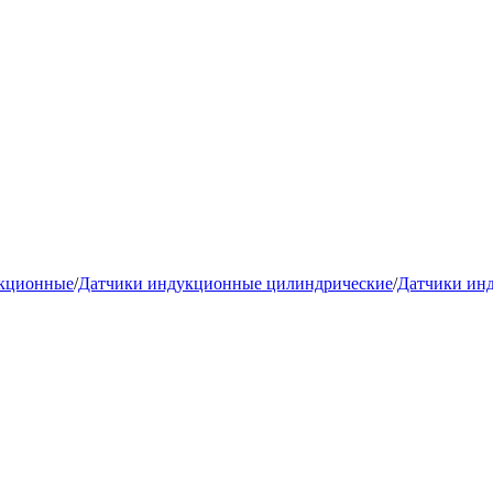
укционные
/
Датчики индукционные цилиндрические
/
Датчики ин