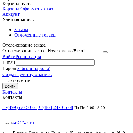
Корзина пуста
Корзина
Оформить заказ
Аккаунт
Учетная запись
Заказы
Отложенные товары
Отслеживание заказа
Отслеживание заказа
Войти
Регистрация
E-mail
Пароль
Забыли пароль?
Создать учетную запись
Запомнить
Войти
Контакты
Контакты
+7(499)550-50-61
+7(863)247-65-68
Пн-Пт: 9:00-18:00
s-e@7-el.ru
Email
Россия, Ростов-на-Дону, ул. Красноармейская, дом № 9,