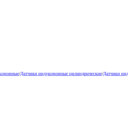
укционные
/
Датчики индукционные цилиндрические
/
Датчики ин