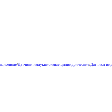
укционные
/
Датчики индукционные цилиндрические
/
Датчики ин