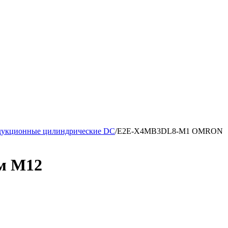
дукционные цилиндрические DC
/
E2E-X4MB3DL8-M1 OMRON
м M12