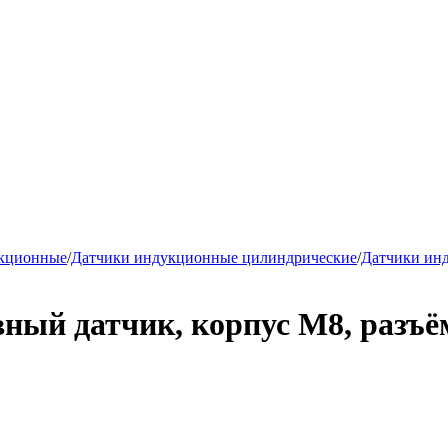
укционные
/
Датчики индукционные цилиндрические
/
Датчики ин
ый датчик, корпус М8, разъё