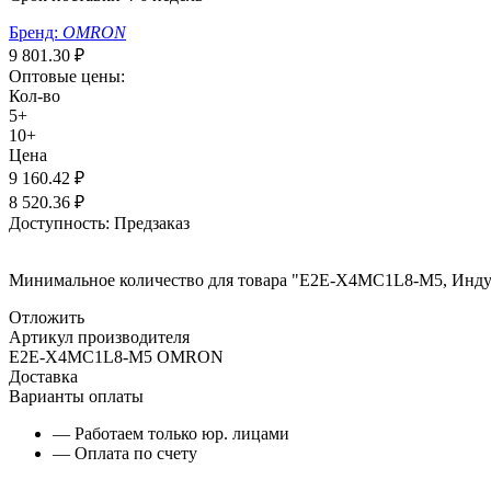
Бренд:
OMRON
9 801.30
₽
Оптовые цены:
Кол-во
5+
10+
Цена
9 160.42
₽
8 520.36
₽
Доступность:
Предзаказ
Минимальное количество для товара "E2E-X4MC1L8-M5, Инду
Отложить
Артикул производителя
E2E-X4MC1L8-M5 OMRON
Доставка
Варианты оплаты
— Работаем только юр. лицами
— Оплата по счету