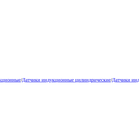
укционные
/
Датчики индукционные цилиндрические
/
Датчики ин