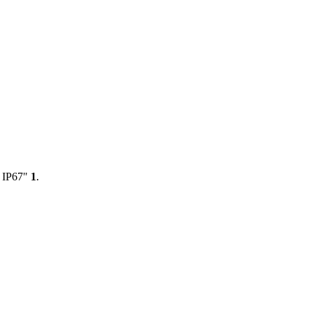
 IP67"
1
.