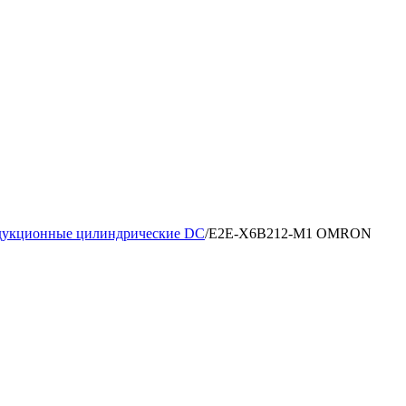
дукционные цилиндрические DC
/
E2E-X6B212-M1 OMRON