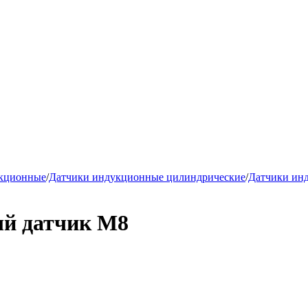
укционные
/
Датчики индукционные цилиндрические
/
Датчики ин
й датчик М8