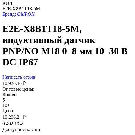
КОД:
E2E-X8B1T18-5M
Бренд:
OMRON
E2E-X8B1T18-5M,
индуктивный датчик
PNP/NO М18 0–8 мм 10–30 В
DC IP67
Написать отзыв
10 920.30
₽
Оптовые цены:
Кол-во
5+
10+
Цена
10 206.24
₽
9 492.19
₽
Доступность:
7 шт.