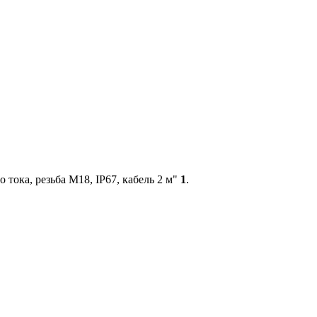
ока, резьба М18, IP67, кабель 2 м"
1
.