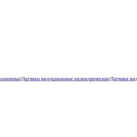
укционные
/
Датчики индукционные цилиндрические
/
Датчики ин