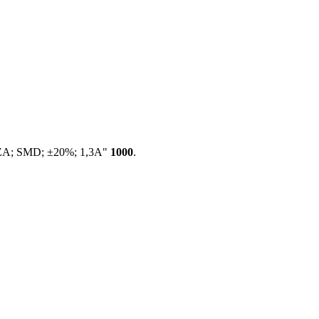
ZA; SMD; ±20%; 1,3А"
1000
.