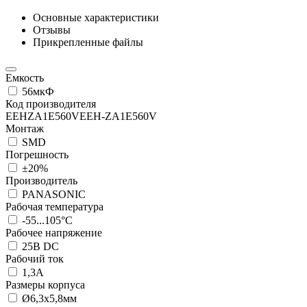
Основные характеристики
Отзывы
Прикрепленные файлы
Емкость
56мкФ
Код производителя
EEHZA1E560VEEH-ZA1E560V
Монтаж
SMD
Погрешность
±20%
Производитель
PANASONIC
Рабочая температура
-55...105°C
Рабочее напряжение
25В DC
Рабочий ток
1,3А
Размеры корпуса
Ø6,3x5,8мм